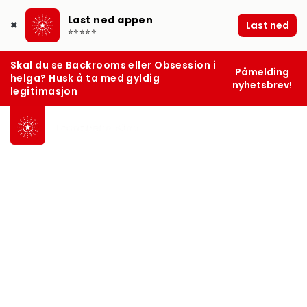
Last ned appen
Last ned
✖
⭐⭐⭐⭐⭐
Skal du se Backrooms eller Obsession i
Påmelding
helga? Husk å ta med gyldig
nyhetsbrev!
legitimasjon