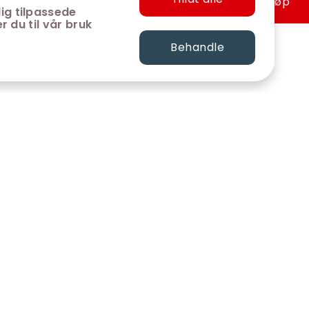
Hurtigkjøp
ig tilpassede
r du til vår bruk
Behandle
FØLG OSS