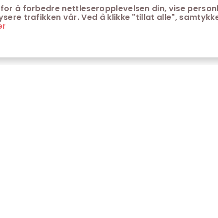
for å forbedre nettleseropplevelsen din, vise personl
ere trafikken vår. Ved å klikke "tillat alle", samtykke
er
ONTAKT
KUNDESERVICE
ontakt Trondheim kino
Aldersgrenser på kino
m Trondheim Kino
Retningslinjer for
personvern
fte stilte spørsmål
Ledsagerbevis
Våre kinokiosker
Åpenhetsloven Trondheim