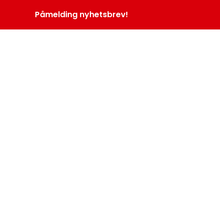
Påmelding nyhetsbrev!
INOPROGRAM
LOGG INN
MENY