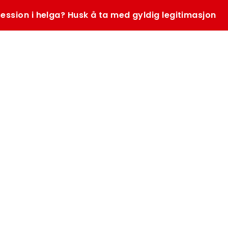
ession i helga? Husk å ta med gyldig legitimasjon
SØK
K