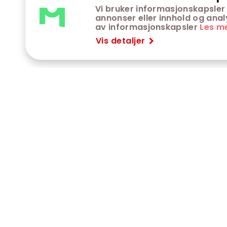
Vi bruker informasjonskapsler 
annonser eller innhold og analys
av informasjonskapsler
Les m
Vis detaljer
VÅRE KINOER
K
Trondheim kino
K
Kimen kino
O
Steinkjer kino
O
Сaroline kino