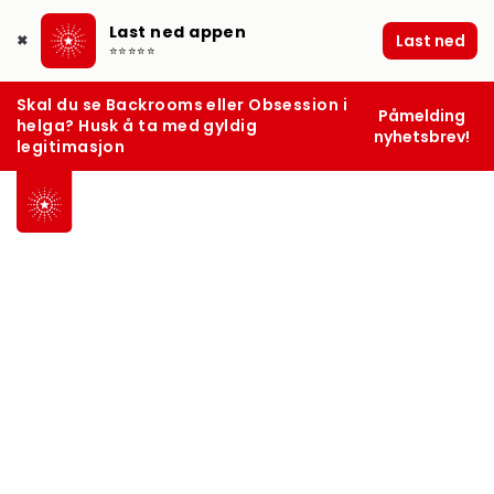
Last ned appen
Last ned
✖
⭐⭐⭐⭐⭐
Skal du se Backrooms eller Obsession i
Påmelding
helga? Husk å ta med gyldig
nyhetsbrev!
legitimasjon