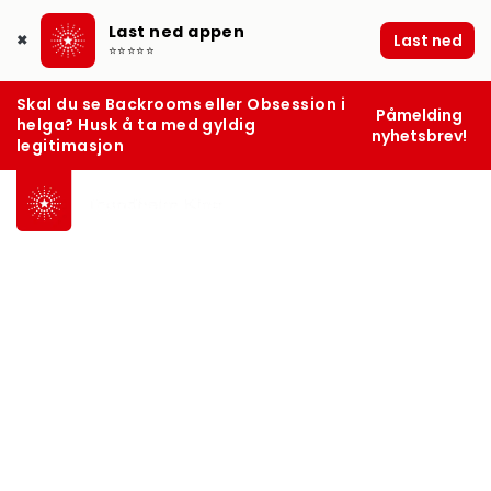
Last ned appen
Last ned
✖
⭐⭐⭐⭐⭐
Skal du se Backrooms eller Obsession i
Påmelding
helga? Husk å ta med gyldig
nyhetsbrev!
legitimasjon