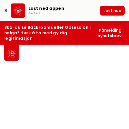
Last ned appen
Last ned
✖
⭐⭐⭐⭐⭐
Skal du se Backrooms eller Obsession i
Påmelding
helga? Husk å ta med gyldig
nyhetsbrev!
legitimasjon