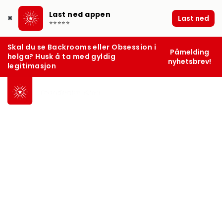
Last ned appen
Last ned
✖
⭐⭐⭐⭐⭐
Skal du se Backrooms eller Obsession i
Påmelding
helga? Husk å ta med gyldig
nyhetsbrev!
legitimasjon