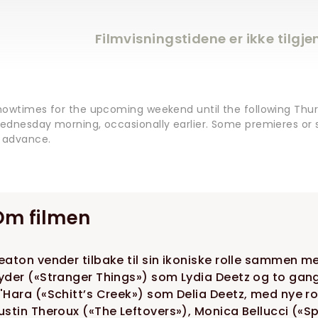
Filmvisningstidene er ikke tilgj
howtimes for the upcoming weekend until the following Thur
ednesday morning, occasionally earlier. Some premieres or s
n advance.
Om filmen
eaton vender tilbake til sin ikoniske rolle sammen
yder («Stranger Things») som Lydia Deetz og to ga
'Hara («Schitt’s Creek») som Delia Deetz, med nye
ustin Theroux («The Leftovers»), Monica Bellucci («S