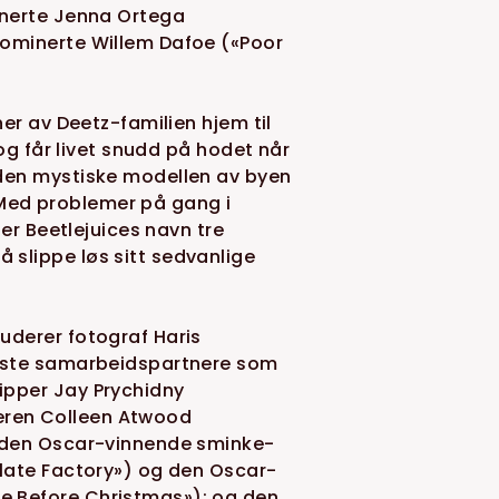
inerte Jenna Ortega
nominerte Willem Dafoe («Poor
er av Deetz-familien hjem til
 og får livet snudd på hodet når
den mystiske modellen av byen
. Med problemer på gang i
er Beetlejuices navn tre
slippe løs sitt sedvanlige
uderer fotograf Haris
faste samarbeidspartnere som
ipper Jay Prychidny
ren Colleen Atwood
, den Oscar-vinnende sminke-
olate Factory») og den Oscar-
e Before Christmas»); og den