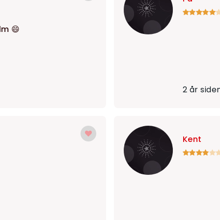
lm 😄
2 år side
Kent