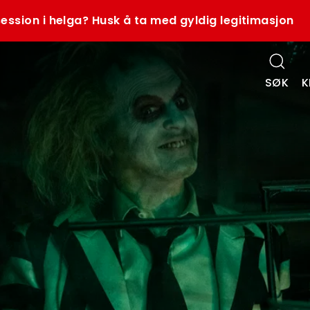
ession i helga? Husk å ta med gyldig legitimasjon
SØK
K