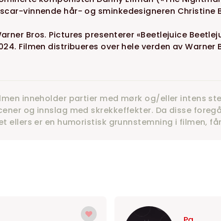
scar-vinnende hår- og sminkedesigneren Christine B
arner Bros. Pictures presenterer «Beetlejuice Beetlej
024. Filmen distribueres over hele verden av Warner B
ilmen inneholder partier med mørk og/eller intens s
cener og innslag med skrekkeffekter. Da disse foregår
et ellers er en humoristisk grunnstemning i filmen, få
Pa