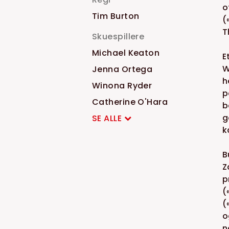
o
Tim Burton
(
T
Skuespillere
Michael Keaton
E
W
Jenna Ortega
h
Winona Ryder
p
Catherine O'Hara
b
g
SE ALLE
k
B
Z
p
(
(
o
n