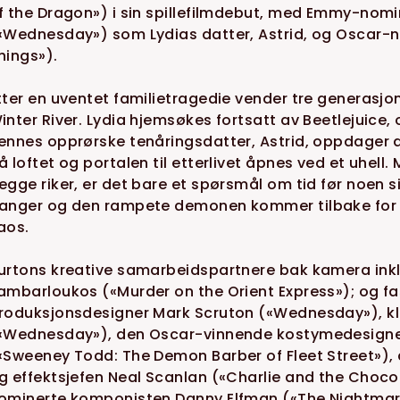
f the Dragon») i sin spillefilmdebut, med Emmy-nom
«Wednesday») som Lydias datter, Astrid, og Oscar-
hings»).
tter en uventet familietragedie vender tre generasjon
inter River. Lydia hjemsøkes fortsatt av Beetlejuice,
ennes opprørske tenåringsdatter, Astrid, oppdager 
å loftet og portalen til etterlivet åpnes ved et uhell
egge riker, er det bare et spørsmål om tid før noen si
anger og den rampete demonen kommer tilbake for å 
aos.
urtons kreative samarbeidspartnere bak kamera inkl
ambarloukos («Murder on the Orient Express»); og 
roduksjonsdesigner Mark Scruton («Wednesday»), kl
«Wednesday»), den Oscar-vinnende kostymedesigne
«Sweeney Todd: The Demon Barber of Fleet Street»)
g effektsjefen Neal Scanlan («Charlie and the Choc
ominerte komponisten Danny Elfman («The Nightmar