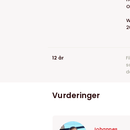
O
W
2
12 år
F
s
d
Vurderinger
Johannes