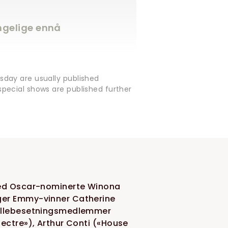
engelige ennå
sday are usually published
pecial shows are published further
 med Oscar-nominerte Winona
nger Emmy-vinner Catherine
 rollebesetningsmedlemmer
pectre»), Arthur Conti («House