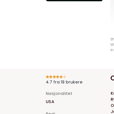
S
W
i
4.7 fra 19 brukere
K
Nasjonalitet
R
USA
O
J
Regi