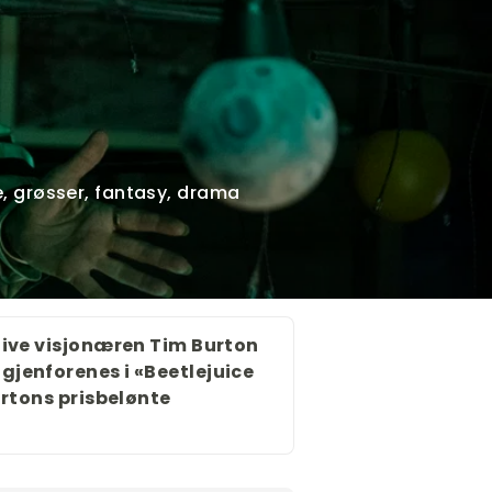
e, grøsser, fantasy, drama
tive visjonæren Tim Burton
jenforenes i «Beetlejuice
urtons prisbelønte