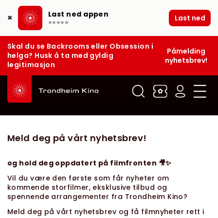
Last ned appen
Last ned
✖
⭐⭐⭐⭐⭐
Skal du se Backrooms eller Obsession i
Påmelding
helga? Husk å ta med gyldig
nyhetsbrev!
legitimasjon
Meld deg på vårt nyhetsbrev!
og hold deg oppdatert på filmfronten 🎥✨
Vil du være den første som får nyheter om
kommende storfilmer, eksklusive tilbud og
spennende arrangementer fra Trondheim Kino?
Meld deg på vårt nyhetsbrev og få filmnyheter rett i