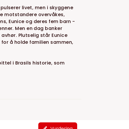
r pulserer livet, men i skyggene
ske motstandere overvåkes,
ens, Eunice og deres fem barn -
 venner. Men en dag banker
avhør. Plutselig står Eunice
 for å holde familien sammen,
tel i Brasils historie, som
Vurdering