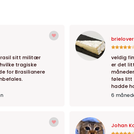
brielove
rasil sitt militær
veldig fi
hvilke tragiske
er det lit
e for Brasilianere
måneder 
Anbefales.
føles lit
hadde ho
en
6 månede
Johan Ka