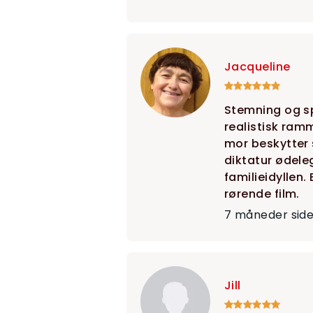
Jacqueline
Stemning og sp
realistisk ramm
mor beskytter s
diktatur ødele
familieidyllen.
rørende film.
7 måneder sid
Jill