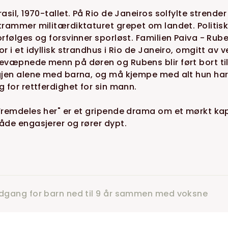
rasil, 1970-tallet. På Rio de Janeiros solfylte strende
trammer militærdiktaturet grepet om landet. Politi
orfølges og forsvinner sporløst. Familien Paiva - Rub
or i et idyllisk strandhus i Rio de Janeiro, omgitt av
evæpnede menn på døren og Rubens blir ført bort til 
gjen alene med barna, og må kjempe med alt hun har
g for rettferdighet for sin mann.
Fremdeles her" er et gripende drama om et mørkt kapit
åde engasjerer og rører dypt.
dgang for barn ned til 9 år sammen med voksne