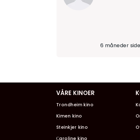
6 måneder sid
VÅRE KINOER
K
Trondheim kino
K
Kimen kino
O
Steinkjer kino
O
Сaroline kino