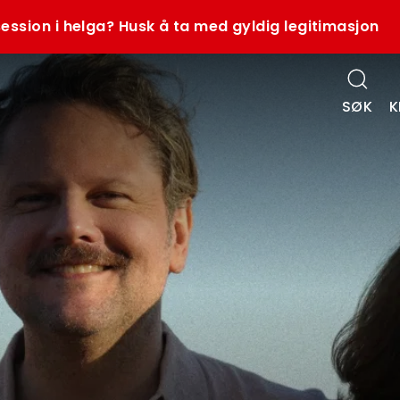
ession i helga? Husk å ta med gyldig legitimasjon
SØK
K