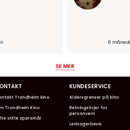
en
6 månede
SE MER
ONTAKT
KUNDESERVICE
ontakt Trondheim kino
Aldersgrenser på kino
m Trondheim Kino
Retningslinjer for
personvern
fte stilte spørsmål
Ledsagerbevis