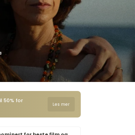
a
l 50% for
Les mer
nominert for beste film og