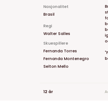
B
Nasjonalitet
s
Brasil
f
b
Regi
b
Walter Salles
i
o
Skuespillere
Fernanda Torres
"
b
Fernanda Montenegro
Selton Mello
12 år
A