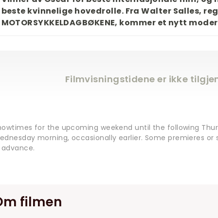
beste kvinnelige hovedrolle. Fra Walter Salles, re
MOTORSYKKELDAGBØKENE, kommer et nytt modern
Filmvisningstidene er ikke tilgj
howtimes for the upcoming weekend until the following Thur
ednesday morning, occasionally earlier. Some premieres or s
n advance.
Om filmen