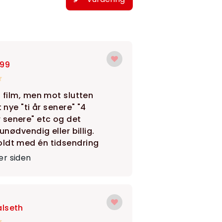
r99
n film, men mot slutten
t nye "ti år senere" "4
senere" etc og det
t unødvendig eller billig.
ldt med én tidsendring
r siden
lseth