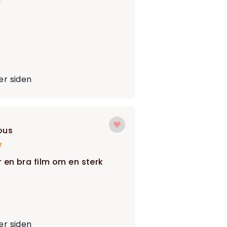
r siden
ous
r en bra film om en sterk
r siden