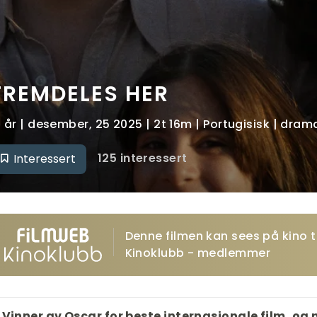
FREMDELES HER
2 år | desember, 25 2025 | 2t 16m | Portugisisk | dram
125 interessert
Interessert
Denne filmen kan sees på kino ti
Kinoklubb - medlemmer
Vinner av Oscar for beste internasjonale film, og 