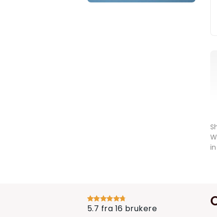
S
W
i
5.7 fra 16 brukere