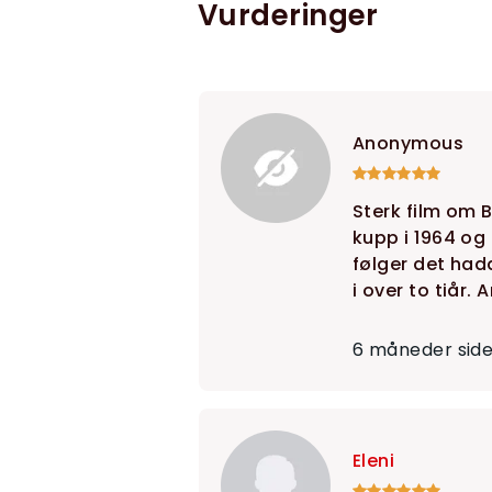
Vurderinger
Anonymous
Sterk film om B
kupp i 1964 og 
følger det hadd
i over to tiår. 
6 måneder sid
Eleni