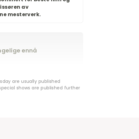
gissøren av
e mesterverk.
engelige ennå
sday are usually published
pecial shows are published further