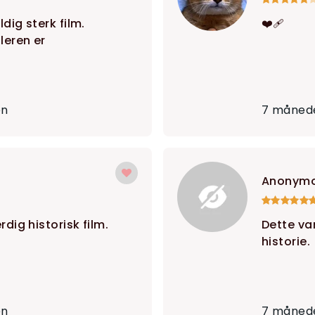
ldig sterk film.
❤️‍🩹
leren er
en
7 månede
Anonym
rdig historisk film.
Dette va
historie.
en
7 månede