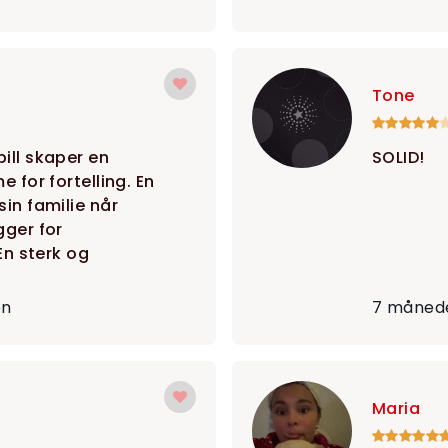
Tone
ill skaper en
SOLID!
e for fortelling. En
in familie når
gger for
 En sterk og
en
7 månede
Maria