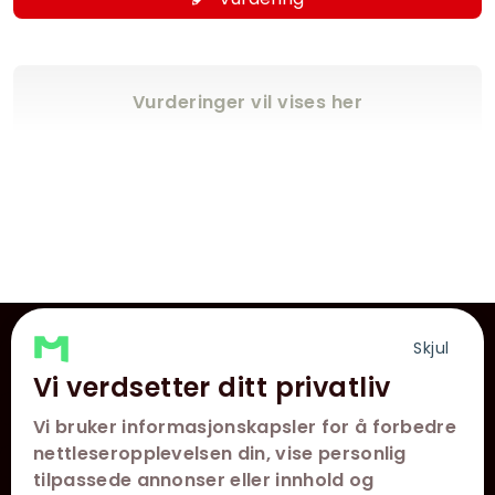
Vurderinger vil vises her
Skjul
VÅRE KINOER
Vi verdsetter ditt privatliv
KONTAKT
Vi bruker informasjonskapsler for å forbedre
nettleseropplevelsen din, vise personlig
KUNDESERVICE
tilpassede annonser eller innhold og