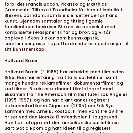
forbilder Francis Bacon, Picasso og Matthias
Grünewald. Tilbake i Trondheim får han et innblikk i
Blekens barndom, som ble sjellsettende for hans
kunst. Gjennom samtaler og titting i gamle
familiealbum beskriver Bleken sin oppvekst med
kompliserte relasjoner til far og bror, og vi får
oppleve Håkon Bleken som kunnskapsrik,
samfunnsengasjert og utfordrende i sin dedikasjon til
sitt kunstnerskap.
Hallvard Bræin
Hallvard Bræin (f. 1965) har arbeidet med film siden
1985. Han har erfaring fra titalls spillefilmer samt
mange hundre reklamefilmer, dokumentarfilmer og
kortfilmer. Bræin er utdannet filmfotograf med
eksamen fra The American Film Institute i Los Angeles
(1995-1997), og han har blant annet regissert
dokumentarfilmen Giganten (2005) om Erik Bye,
sammen med Arne B. Rostad. Filmen vant tre av fire
priser ved den Norske Filmfestivalen i Haugesund.
Han har fotografert den amerikanske spillefilmen
Bart Got a Room og hatt idéen til og regissert