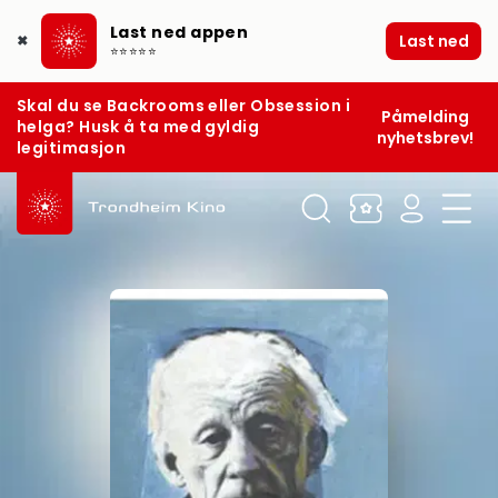
Last ned appen
Last ned
✖
⭐⭐⭐⭐⭐
Skal du se Backrooms eller Obsession i
Påmelding
helga? Husk å ta med gyldig
nyhetsbrev!
legitimasjon