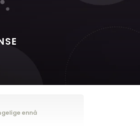
NSE
engelige ennå