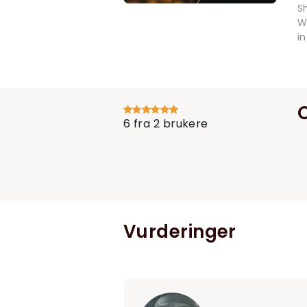
S
W
i
6 fra 2 brukere
Vurderinger