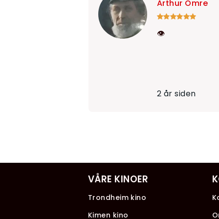
Arthur Omre
👁
2 år siden
VÅRE KINOER
K
Trondheim kino
K
Kimen kino
O