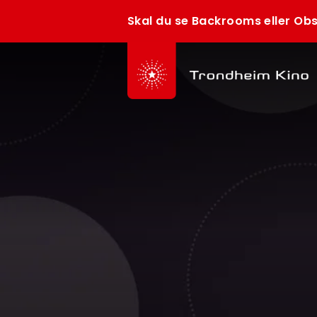
Skal du se Backrooms eller Obs