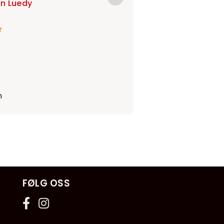
n Luedy
n
FØLG OSS