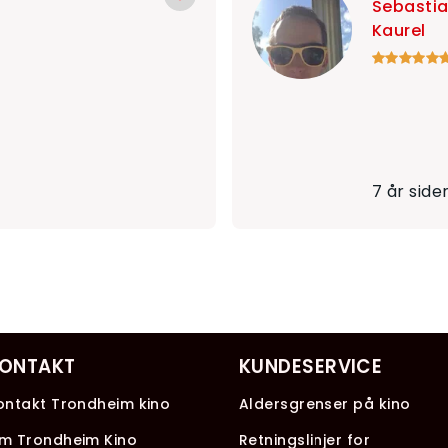
Sebastia
Kaurel
7 år side
ONTAKT
KUNDESERVICE
ontakt Trondheim kino
Aldersgrenser på kino
m Trondheim Kino
Retningslinjer for