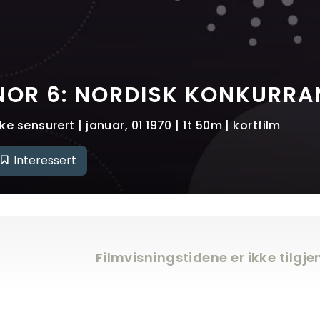
NOR 6: NORDISK KONKURRA
kke sensurert | januar, 01 1970 | 1t 50m | kortfilm
Interessert
Filmvisningstidene er ikke tilgj