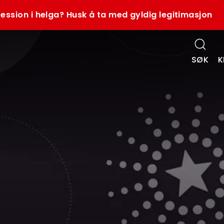
ession i helga? Husk å ta med gyldig legitimasjon
SØK
K