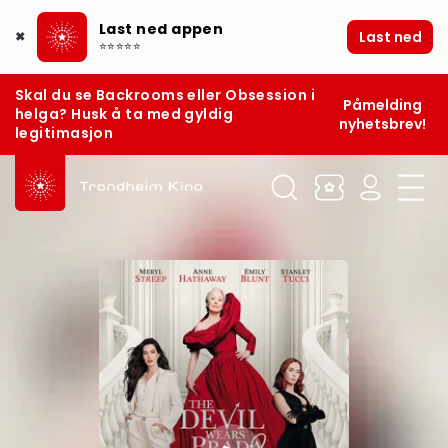
Last ned appen
Last ned
✖
⭐⭐⭐⭐⭐
Skal du se Backrooms eller Obsession i
Påmelding
helga? Husk å ta med gyldig
nyhetsbrev!
legitimasjon