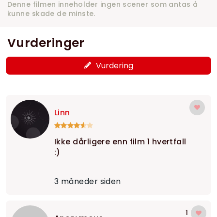
Denne filmen inneholder ingen scener som antas å
kunne skade de minste.
Vurderinger
Vurdering
Linn
Ikke dårligere enn film 1 hvertfall
:)
3 måneder siden
1