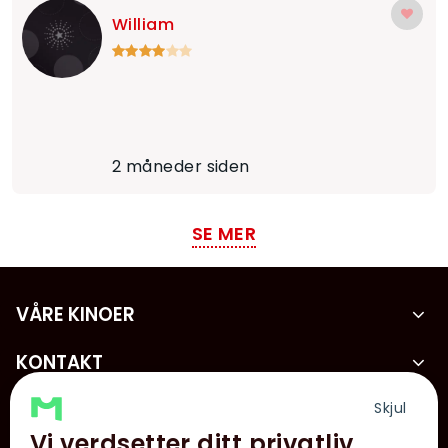
William
2 måneder siden
SE MER
VÅRE KINOER
KONTAKT
Skjul
KUNDESERVICE
Vi verdsetter ditt privatliv