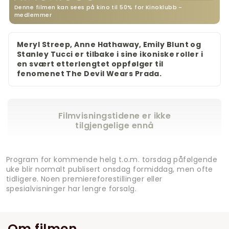
Denne filmen kan sees på kino til 50% for Kinoklubb -
medlemmer
Meryl Streep, Anne Hathaway, Emily Blunt og
Stanley Tucci er tilbake i sine ikoniske roller i
en svært etterlengtet oppfølger til
fenomenet The Devil Wears Prada.
Filmvisningstidene er ikke
tilgjengelige ennå
Program for kommende helg t.o.m. torsdag påfølgende
uke blir normalt publisert onsdag formiddag, men ofte
tidligere. Noen premiereforestillinger eller
spesialvisninger har lengre forsalg.
Om filmen