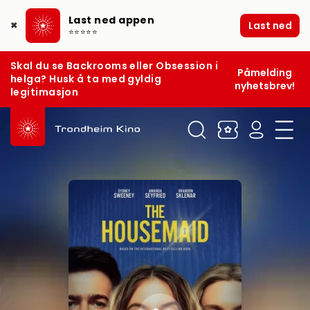
Last ned appen
Last ned
✖
⭐⭐⭐⭐⭐
Skal du se Backrooms eller Obsession i
Påmelding
helga? Husk å ta med gyldig
nyhetsbrev!
legitimasjon