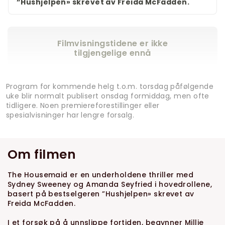
”Hushjelpen» skrevet av Freida McFadden.
Filmvisningstidene er ikke
tilgjengelige ennå
Program for kommende helg t.o.m. torsdag påfølgende
uke blir normalt publisert onsdag formiddag, men ofte
tidligere. Noen premiereforestillinger eller
spesialvisninger har lengre forsalg.
Om filmen
The Housemaid er en underholdene thriller med
Sydney Sweeney og Amanda Seyfried i hovedrollene,
basert på bestselgeren ”Hushjelpen» skrevet av
Freida McFadden.
I et forsøk på å unnslippe fortiden, begynner Millie