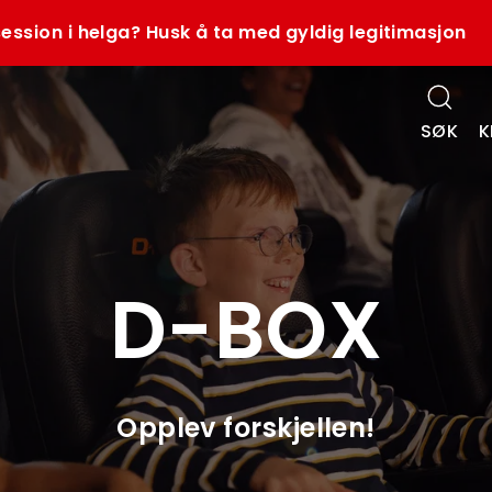
ession i helga? Husk å ta med gyldig legitimasjon
SØK
K
D-BOX
Opplev forskjellen!