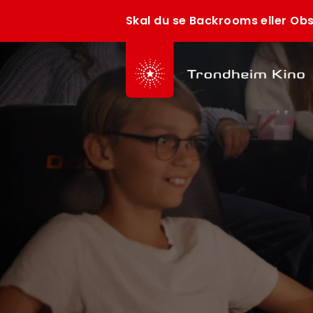
Skal du se Backrooms eller Obs