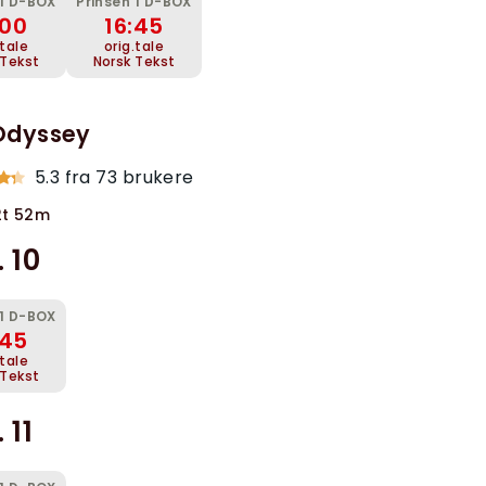
 1 D-BOX
Prinsen 1 D-BOX
:00
16:45
.tale
orig.tale
 Tekst
Norsk Tekst
Odyssey
5.3 fra 73 brukere
 2t 52m
 10
 1 D-BOX
:45
.tale
 Tekst
 11