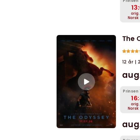
Prinsen
13
orig
Norsk
The 
12 år |
aug.
Prinsen
16
orig
Norsk
aug.