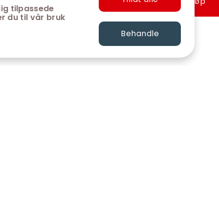
Hurtigkjøp
ig tilpassede
r du til vår bruk
Behandle
FØLG OSS