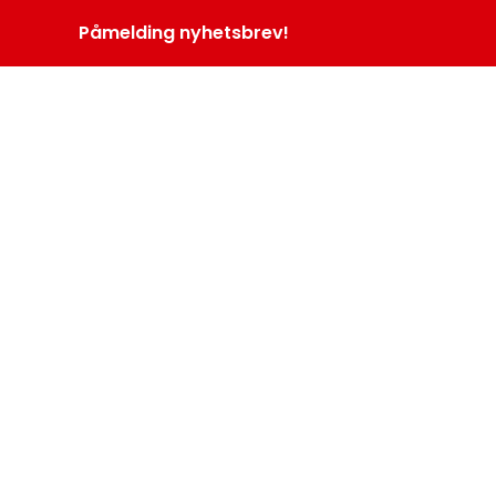
Påmelding nyhetsbrev!
INOPROGRAM
LOGG INN
MENY