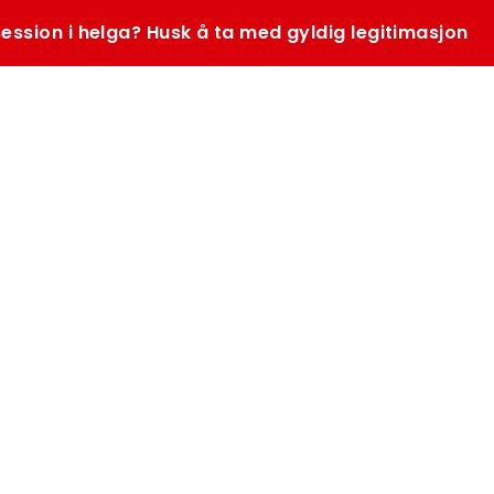
ession i helga? Husk å ta med gyldig legitimasjon
SØK
K