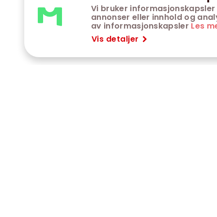
Vi bruker informasjonskapsler 
annonser eller innhold og analys
av informasjonskapsler
Les m
Vis detaljer
VÅRE KINOER
K
Trondheim kino
K
Kimen kino
O
Steinkjer kino
O
Сaroline kino