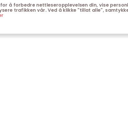
for å forbedre nettleseropplevelsen din, vise personl
ere trafikken vår. Ved å klikke "tillat alle", samtykke
er
ONTAKT
KUNDESERVICE
ontakt Trondheim kino
Aldersgrenser på kino
m Trondheim Kino
Retningslinjer for
personvern
fte stilte spørsmål
Ledsagerbevis
Våre kinokiosker
Åpenhetsloven Trondheim