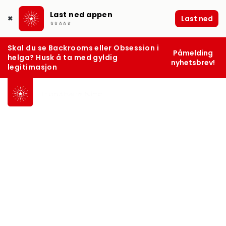
Last ned appen
Last ned
✖
⭐⭐⭐⭐⭐
Skal du se Backrooms eller Obsession i
Påmelding
helga? Husk å ta med gyldig
nyhetsbrev!
legitimasjon