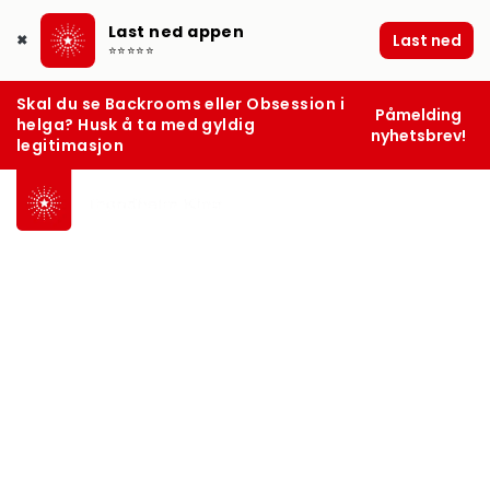
Last ned appen
Last ned
✖
⭐⭐⭐⭐⭐
Skal du se Backrooms eller Obsession i
Påmelding
helga? Husk å ta med gyldig
nyhetsbrev!
legitimasjon