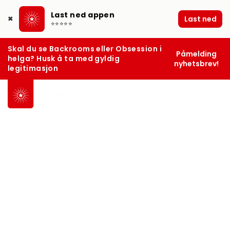
Last ned appen
Last ned
✖
⭐⭐⭐⭐⭐
Skal du se Backrooms eller Obsession i
Påmelding
helga? Husk å ta med gyldig
nyhetsbrev!
legitimasjon