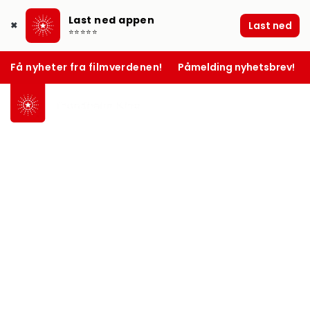
Last ned appen
Last ned
✖
⭐⭐⭐⭐⭐
Få nyheter fra filmverdenen!
Påmelding nyhetsbrev!