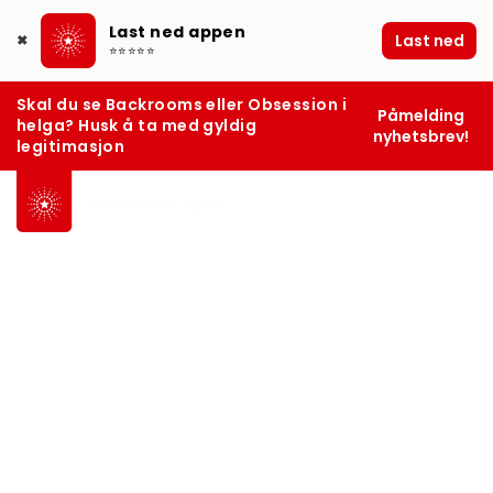
Last ned appen
Last ned
✖
⭐⭐⭐⭐⭐
Skal du se Backrooms eller Obsession i
Påmelding
helga? Husk å ta med gyldig
nyhetsbrev!
legitimasjon