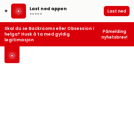
Last ned appen
Last ned
✖
⭐⭐⭐⭐⭐
Skal du se Backrooms eller Obsession i
Påmelding
helga? Husk å ta med gyldig
nyhetsbrev!
legitimasjon