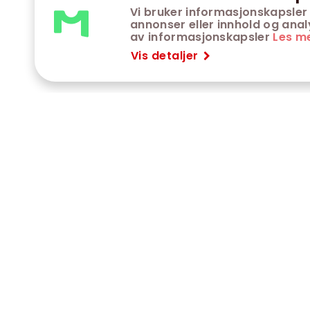
Vi bruker informasjonskapsler 
annonser eller innhold og analys
av informasjonskapsler
Les m
Vis detaljer
VÅRE KINOER
K
Trondheim kino
K
Kimen kino
O
Steinkjer kino
O
Сaroline kino