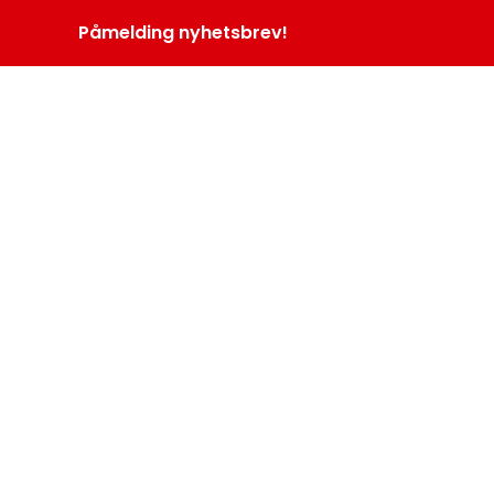
Påmelding nyhetsbrev!
INOPROGRAM
LOGG INN
MENY