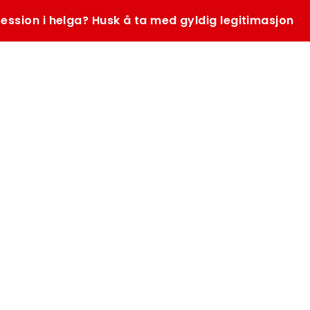
ession i helga? Husk å ta med gyldig legitimasjon
SØK
K