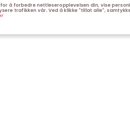
for å forbedre nettleseropplevelsen din, vise personl
ere trafikken vår. Ved å klikke "tillat alle", samtykke
er
ONTAKT
KUNDESERVICE
ontakt Trondheim kino
Aldersgrenser på kino
m Trondheim Kino
Retningslinjer for
personvern
fte stilte spørsmål
Ledsagerbevis
Våre kinokiosker
Åpenhetsloven Trondheim