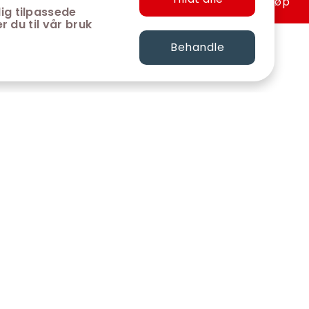
Hurtigkjøp
ig tilpassede
r du til vår bruk
Behandle
FØLG OSS