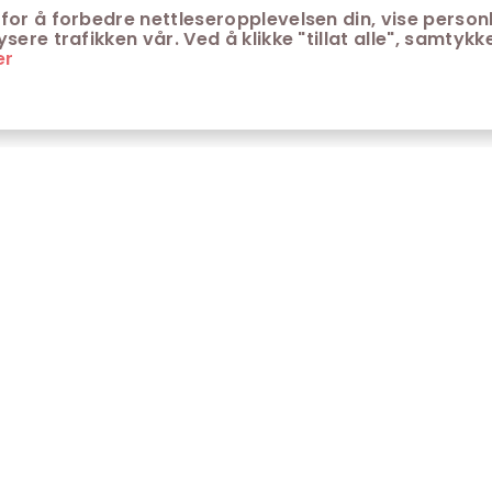
for å forbedre nettleseropplevelsen din, vise personl
ere trafikken vår. Ved å klikke "tillat alle", samtykke
er
ONTAKT
KUNDESERVICE
ontakt Trondheim kino
Aldersgrenser på kino
m Trondheim Kino
Retningslinjer for
personvern
fte stilte spørsmål
Ledsagerbevis
Våre kinokiosker
Åpenhetsloven Trondheim