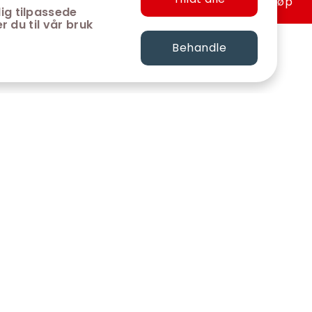
Hurtigkjøp
ig tilpassede
r du til vår bruk
Behandle
FØLG OSS