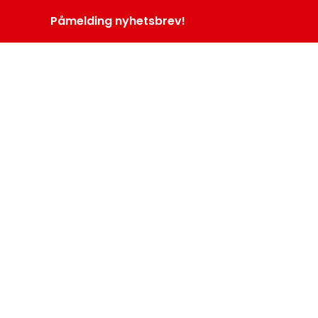
Påmelding nyhetsbrev!
INOPROGRAM
LOGG INN
MENY