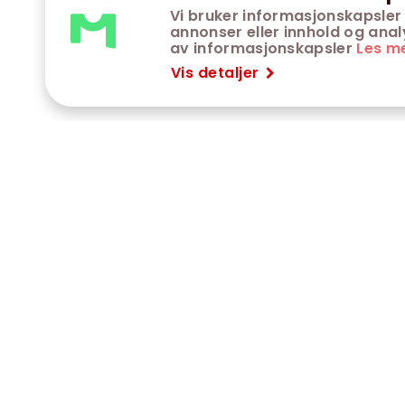
Vi bruker informasjonskapsler 
annonser eller innhold og analys
av informasjonskapsler
Les m
Vis detaljer
VÅRE KINOER
K
Trondheim kino
K
Kimen kino
O
Steinkjer kino
O
Сaroline kino