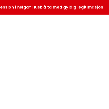
ession i helga? Husk å ta med gyldig legitimasjon
SØK
K