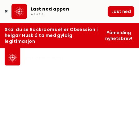
Last ned appen
Last ned
✖
⭐⭐⭐⭐⭐
Skal du se Backrooms eller Obsession i
Påmelding
helga? Husk å ta med gyldig
nyhetsbrev!
legitimasjon