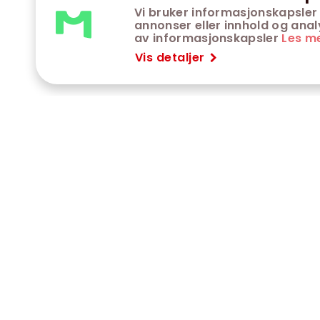
Vi bruker informasjonskapsler 
annonser eller innhold og analys
av informasjonskapsler
Les m
Vis detaljer
VÅRE KINOER
K
Trondheim kino
K
Kimen kino
O
Steinkjer kino
O
Сaroline kino