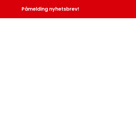
Påmelding nyhetsbrev!
INOPROGRAM
LOGG INN
MENY