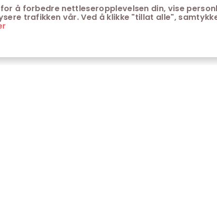
for å forbedre nettleseropplevelsen din, vise personl
ere trafikken vår. Ved å klikke "tillat alle", samtykke
er
ONTAKT
KUNDESERVICE
ontakt Trondheim kino
Aldersgrenser på kino
m Trondheim Kino
Retningslinjer for
personvern
fte stilte spørsmål
Ledsagerbevis
Våre kinokiosker
Åpenhetsloven Trondheim