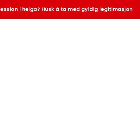
ession i helga? Husk å ta med gyldig legitimasjon
SØK
K