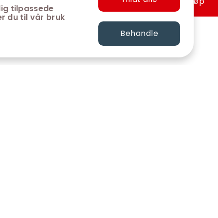
Hurtigkjøp
ig tilpassede
r du til vår bruk
Behandle
FØLG OSS