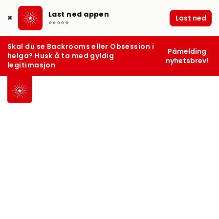
Last ned appen
Last ned
✖
⭐⭐⭐⭐⭐
Skal du se Backrooms eller Obsession i
Påmelding
helga? Husk å ta med gyldig
nyhetsbrev!
legitimasjon