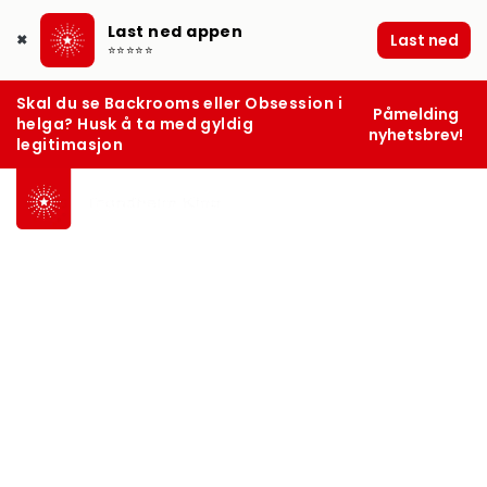
Last ned appen
Last ned
✖
⭐⭐⭐⭐⭐
Skal du se Backrooms eller Obsession i
Påmelding
helga? Husk å ta med gyldig
nyhetsbrev!
legitimasjon