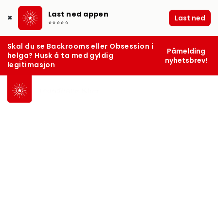
Last ned appen
Last ned
✖
⭐⭐⭐⭐⭐
Skal du se Backrooms eller Obsession i
Påmelding
helga? Husk å ta med gyldig
nyhetsbrev!
legitimasjon