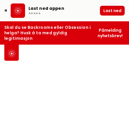
Last ned appen
Last ned
✖
⭐⭐⭐⭐⭐
Skal du se Backrooms eller Obsession i
Påmelding
helga? Husk å ta med gyldig
nyhetsbrev!
legitimasjon