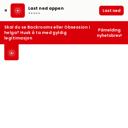
Last ned appen
Last ned
✖
⭐⭐⭐⭐⭐
Skal du se Backrooms eller Obsession i
Påmelding
helga? Husk å ta med gyldig
nyhetsbrev!
legitimasjon