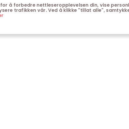
for å forbedre nettleseropplevelsen din, vise personl
ere trafikken vår. Ved å klikke "tillat alle", samtykke
er
ONTAKT
KUNDESERVICE
ontakt Trondheim kino
Aldersgrenser på kino
m Trondheim Kino
Retningslinjer for
personvern
fte stilte spørsmål
Ledsagerbevis
Våre kinokiosker
Åpenhetsloven Trondheim