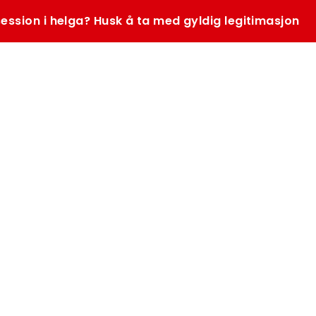
ession i helga? Husk å ta med gyldig legitimasjon
SØK
K