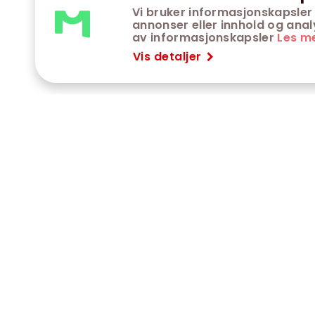
Vi bruker informasjonskapsler 
annonser eller innhold og analys
av informasjonskapsler
Les m
Vis detaljer
VÅRE KINOER
K
Trondheim kino
K
Kimen kino
O
Steinkjer kino
O
Сaroline kino