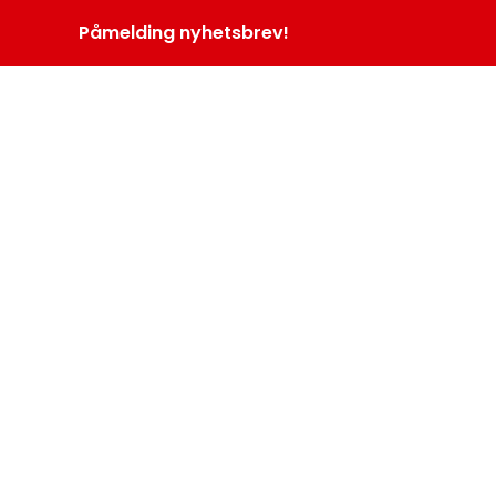
Påmelding nyhetsbrev!
INOPROGRAM
LOGG INN
MENY