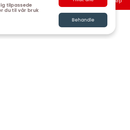
Hurtigkjøp
ig tilpassede
r du til vår bruk
Behandle
FØLG OSS