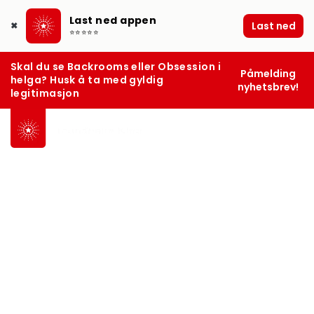
Last ned appen
Last ned
✖
⭐⭐⭐⭐⭐
Skal du se Backrooms eller Obsession i
Påmelding
helga? Husk å ta med gyldig
nyhetsbrev!
legitimasjon