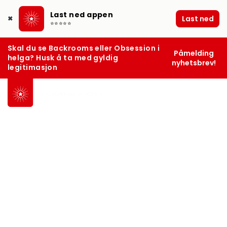
Last ned appen
Last ned
✖
⭐⭐⭐⭐⭐
Skal du se Backrooms eller Obsession i
Påmelding
helga? Husk å ta med gyldig
nyhetsbrev!
legitimasjon