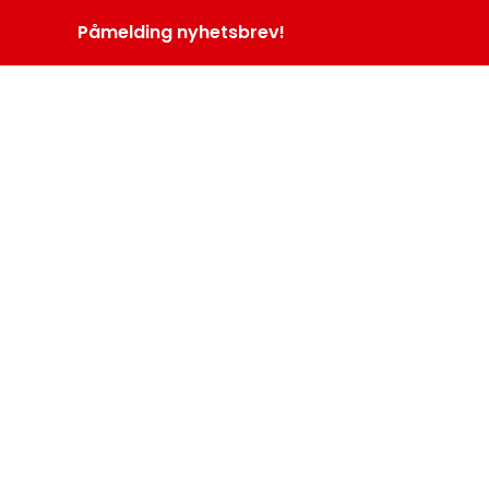
Påmelding nyhetsbrev!
INOPROGRAM
LOGG INN
MENY