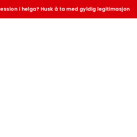
ession i helga? Husk å ta med gyldig legitimasjon
SØK
K