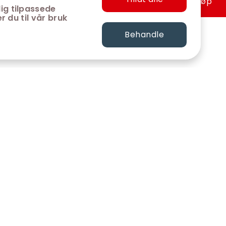
Hurtigkjøp
ig tilpassede
r du til vår bruk
Behandle
FØLG OSS