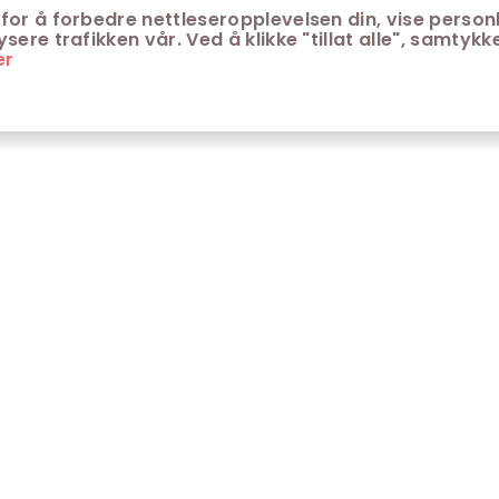
for å forbedre nettleseropplevelsen din, vise personl
ere trafikken vår. Ved å klikke "tillat alle", samtykke
er
ONTAKT
KUNDESERVICE
ontakt Trondheim kino
Aldersgrenser på kino
m Trondheim Kino
Retningslinjer for
personvern
fte stilte spørsmål
Ledsagerbevis
Våre kinokiosker
Åpenhetsloven Trondheim