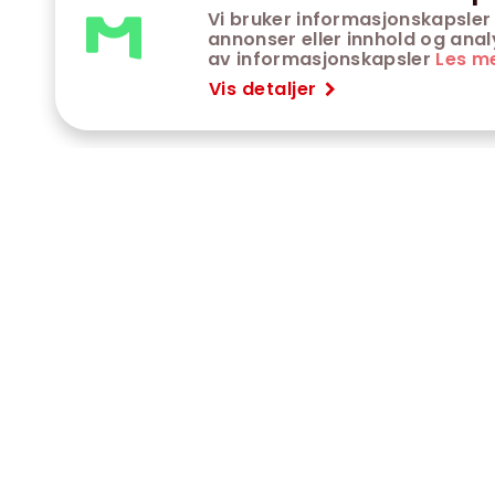
Vi bruker informasjonskapsler 
annonser eller innhold og analys
av informasjonskapsler
Les m
Vis detaljer
VÅRE KINOER
K
Trondheim kino
K
Kimen kino
O
Steinkjer kino
O
Сaroline kino