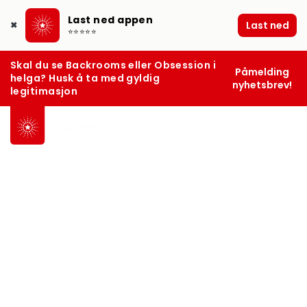
Last ned appen
Last ned
✖
⭐⭐⭐⭐⭐
Skal du se Backrooms eller Obsession i
Påmelding
helga? Husk å ta med gyldig
nyhetsbrev!
legitimasjon