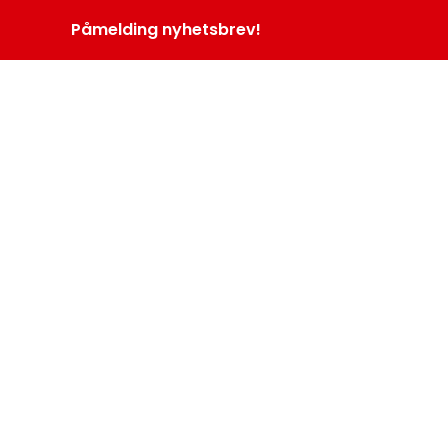
Påmelding nyhetsbrev!
INOPROGRAM
LOGG INN
MENY