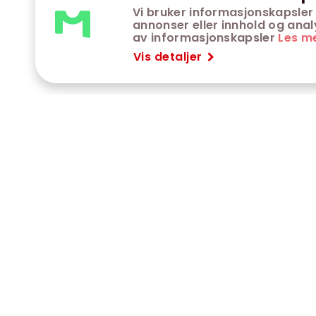
Vi bruker informasjonskapsler 
annonser eller innhold og analys
av informasjonskapsler
Les m
Vis detaljer
VÅRE KINOER
K
Trondheim kino
K
Kimen kino
O
Steinkjer kino
O
Сaroline kino