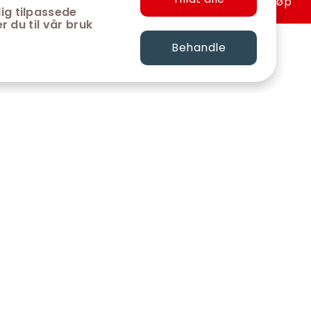
Hurtigkjøp
ig tilpassede
r du til vår bruk
Behandle
FØLG OSS