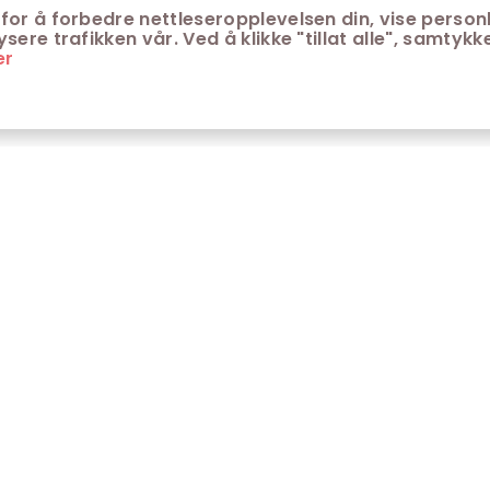
for å forbedre nettleseropplevelsen din, vise personl
ere trafikken vår. Ved å klikke "tillat alle", samtykke
er
ONTAKT
KUNDESERVICE
ontakt Trondheim kino
Aldersgrenser på kino
m Trondheim Kino
Retningslinjer for
personvern
fte stilte spørsmål
Ledsagerbevis
Våre kinokiosker
Åpenhetsloven Trondheim