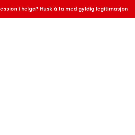
ession i helga? Husk å ta med gyldig legitimasjon
SØK
K