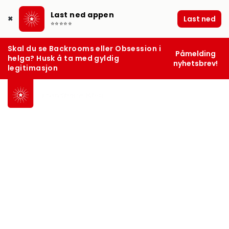
Last ned appen
Last ned
✖
⭐⭐⭐⭐⭐
Skal du se Backrooms eller Obsession i
Påmelding
helga? Husk å ta med gyldig
nyhetsbrev!
legitimasjon