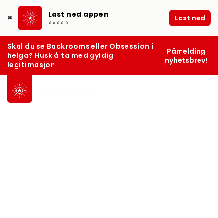
Last ned appen
Last ned
✖
⭐⭐⭐⭐⭐
Skal du se Backrooms eller Obsession i
Påmelding
helga? Husk å ta med gyldig
nyhetsbrev!
legitimasjon