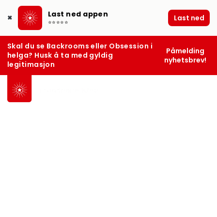
Last ned appen
Last ned
✖
⭐⭐⭐⭐⭐
Skal du se Backrooms eller Obsession i
Påmelding
helga? Husk å ta med gyldig
nyhetsbrev!
legitimasjon