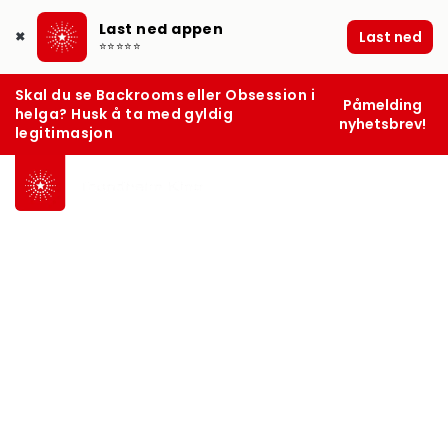
Last ned appen
Last ned
✖
⭐⭐⭐⭐⭐
Skal du se Backrooms eller Obsession i
Påmelding
helga? Husk å ta med gyldig
nyhetsbrev!
legitimasjon