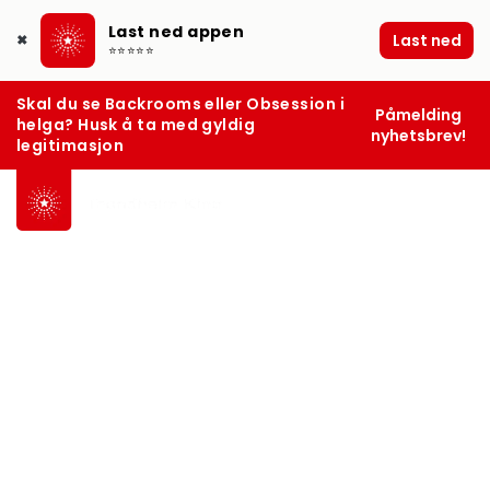
Last ned appen
Last ned
✖
⭐⭐⭐⭐⭐
Skal du se Backrooms eller Obsession i
Påmelding
helga? Husk å ta med gyldig
nyhetsbrev!
legitimasjon