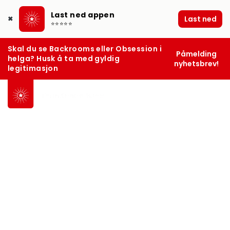
Last ned appen
Last ned
✖
⭐⭐⭐⭐⭐
Skal du se Backrooms eller Obsession i
Påmelding
helga? Husk å ta med gyldig
nyhetsbrev!
legitimasjon