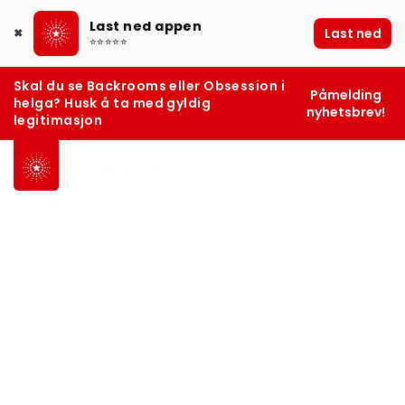
Last ned appen
Last ned
✖
⭐⭐⭐⭐⭐
Skal du se Backrooms eller Obsession i
Påmelding
helga? Husk å ta med gyldig
nyhetsbrev!
legitimasjon