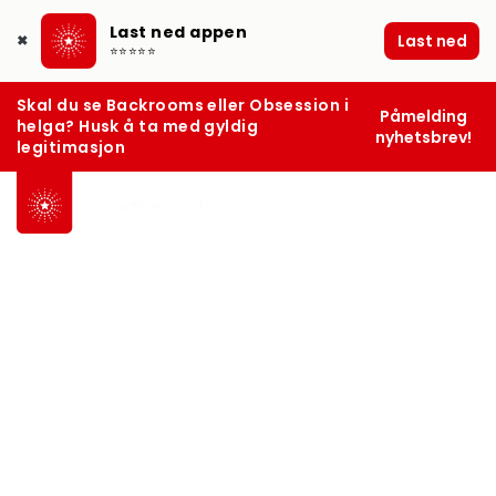
Last ned appen
Last ned
✖
⭐⭐⭐⭐⭐
Skal du se Backrooms eller Obsession i
Påmelding
helga? Husk å ta med gyldig
nyhetsbrev!
legitimasjon