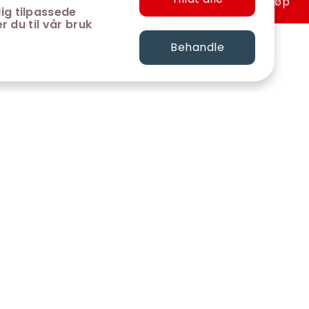
Hurtigkjøp
ig tilpassede
r du til vår bruk
Behandle
FØLG OSS