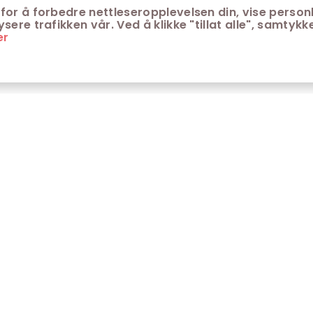
for å forbedre nettleseropplevelsen din, vise personl
ere trafikken vår. Ved å klikke "tillat alle", samtykke
er
ONTAKT
KUNDESERVICE
ontakt Trondheim kino
Aldersgrenser på kino
m Trondheim Kino
Retningslinjer for
personvern
fte stilte spørsmål
Ledsagerbevis
Våre kinokiosker
Åpenhetsloven Trondheim