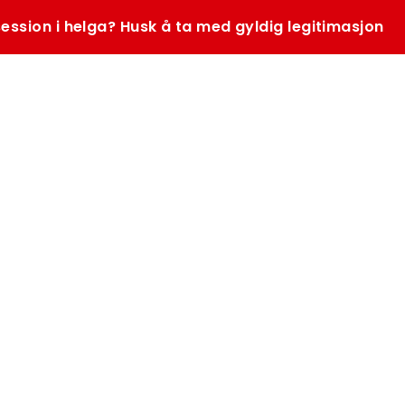
ession i helga? Husk å ta med gyldig legitimasjon
SØK
K