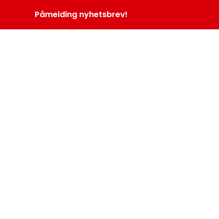
Påmelding nyhetsbrev!
INOPROGRAM
LOGG INN
MENY