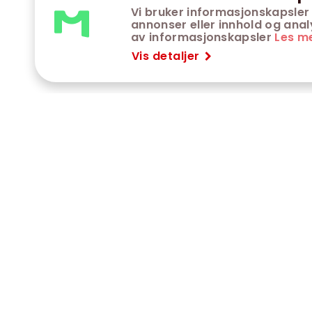
Vi bruker informasjonskapsler 
annonser eller innhold og analys
av informasjonskapsler
Les m
Vis detaljer
VÅRE KINOER
K
Trondheim kino
K
Kimen kino
O
Steinkjer kino
O
Сaroline kino