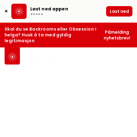
Last ned appen
Last ned
✖
⭐⭐⭐⭐⭐
Skal du se Backrooms eller Obsession i
Påmelding
helga? Husk å ta med gyldig
nyhetsbrev!
legitimasjon