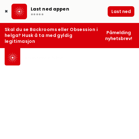
Last ned appen
Last ned
✖
⭐⭐⭐⭐⭐
Skal du se Backrooms eller Obsession i
Påmelding
helga? Husk å ta med gyldig
nyhetsbrev!
legitimasjon