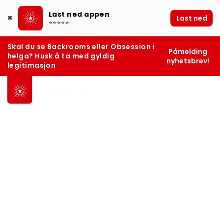
Last ned appen
Last ned
✖
⭐⭐⭐⭐⭐
Skal du se Backrooms eller Obsession i
Påmelding
helga? Husk å ta med gyldig
nyhetsbrev!
legitimasjon