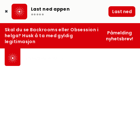
Last ned appen
Last ned
✖
⭐⭐⭐⭐⭐
Skal du se Backrooms eller Obsession i
Påmelding
helga? Husk å ta med gyldig
nyhetsbrev!
legitimasjon