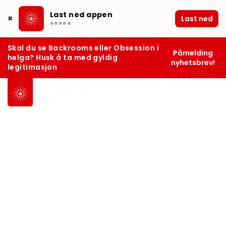
Last ned appen
Last ned
✖
⭐⭐⭐⭐⭐
Skal du se Backrooms eller Obsession i
Påmelding
helga? Husk å ta med gyldig
nyhetsbrev!
legitimasjon